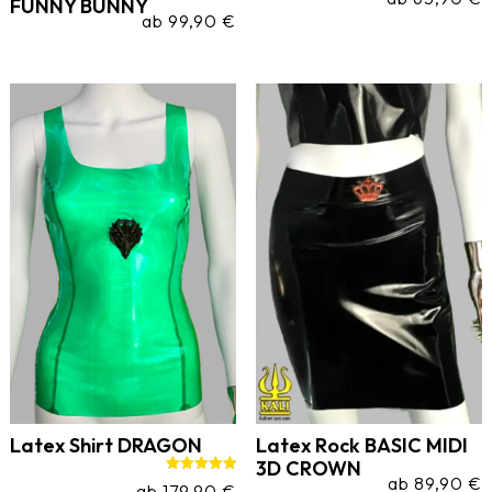
FUNNY BUNNY
ab
99,90
€
Latex Shirt DRAGON
Latex Rock BASIC MIDI
3D CROWN
ab
89,90
€
Bewertet mit
ab
179,90
€