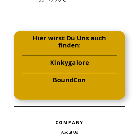
5.00
von 5
Hier wirst Du Uns auch
finden:
Kinkygalore
BoundCon
COMPANY
About Us