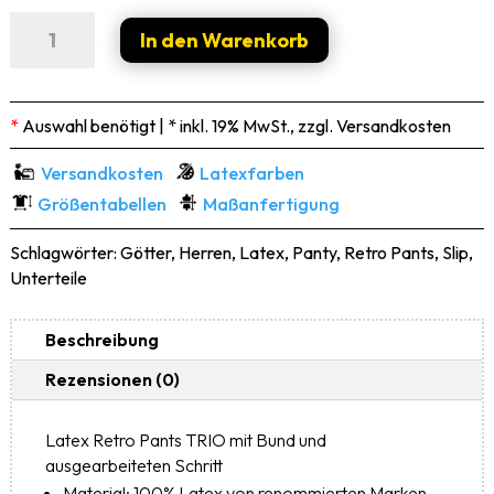
Latex
In den Warenkorb
Retro
Pants
TRIO
Menge
*
Auswahl benötigt | * inkl. 19% MwSt., zzgl. Versandkosten
Versandkosten
Latexfarben
Größentabellen
Maßanfertigung
Schlagwörter:
Götter
,
Herren
,
Latex
,
Panty
,
Retro Pants
,
Slip
,
Unterteile
Beschreibung
Rezensionen (0)
Latex Retro Pants TRIO mit Bund und
ausgearbeiteten Schritt
Material: 100% Latex von renommierten Marken