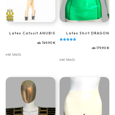
Latex Catsuit ANUBIS
Latex Shirt DRAGON
ab
749,90
€
Bewertet mit
5.00
ab
179,90
€
von 5
inkl. MwSt.
inkl. MwSt.