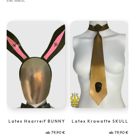
inkl. MwSt.
Latex Haarreif BUNNY
Latex Krawatte SKULL
ab
79,90
€
ab
79,90
€