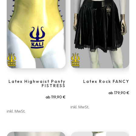
Latex Highwaist Panty
Latex Rock FANCY
FISTRESS
ab
179,90
€
ab
119,90
€
inkl. MwSt.
inkl. MwSt.