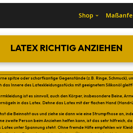
Shop
Maßanfe
LATEX RICHTIG ANZIEHEN
rne spitze oder scharfkantige Gegenstände (z.B. Ringe, Schmuck), um
 das Innere des Latexkleidungsstücks mit geeignetem Silikonöl gleitf
mkleidung ist es sinnvoll, auch den Körper, insbesondere Beine, Arme
gernägeln in das Latex. Dehne das Latex mit der flachen Hand (Handr
hst die Beinnaht aus und ziehe sie dann wie eine Strumpfhose an, i
ne zweite Person beim Anziehen helfen kann, ist das sehr hilfreich, 
Latex unter Spannung steht. Ohne fremde Hilfe empfehlen wir Klei