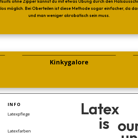
tsuits ohne Zipper kannst du mit etwas Übung durch den Halsausschni
s möglich. Bei Oberteilen ist diese Methode sogar einfacher, da das 
und man weniger akrobatisch sein muss.
Kinkygalore
Latex
INFO
Latexpflege
is
ou
un
Latexfarben