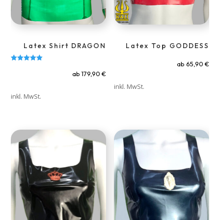
Latex Shirt DRAGON
Latex Top GODDESS
ab
65,90
€
Bewertet mit
5.00
ab
179,90
€
von 5
inkl. MwSt.
inkl. MwSt.