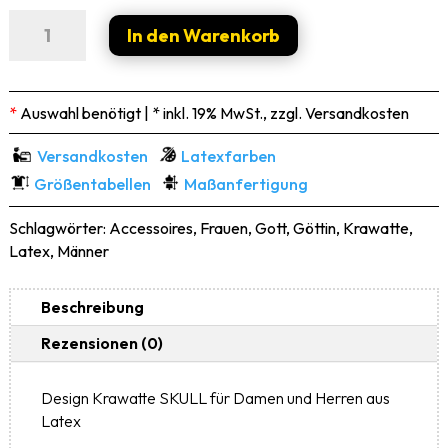
Latex
In den Warenkorb
Krawatte
SKULL
Menge
*
Auswahl benötigt | * inkl. 19% MwSt., zzgl. Versandkosten
Versandkosten
Latexfarben
Größentabellen
Maßanfertigung
Schlagwörter:
Accessoires
,
Frauen
,
Gott
,
Göttin
,
Krawatte
,
Latex
,
Männer
Beschreibung
Rezensionen (0)
Design Krawatte SKULL für Damen und Herren aus
Latex